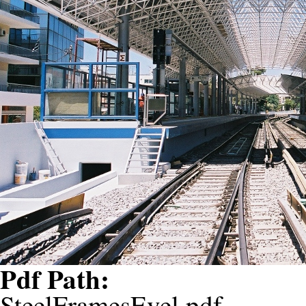
Pdf Path:
SteelFramesEvel.pdf