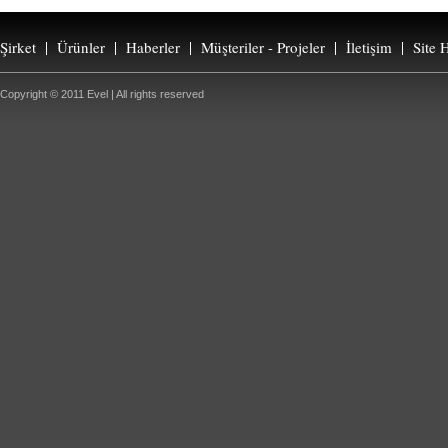
Şirket
Ürünler
Haberler
Müşteriler - Projeler
İletişim
Site H
Copyright © 2011 Evel | All rights reserved