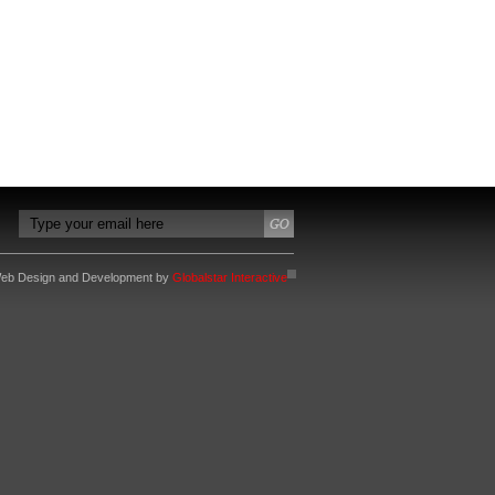
eb Design and Development by
Globalstar Interactive