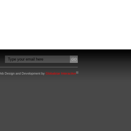
eb Design and Development by
Globalstar Interactive